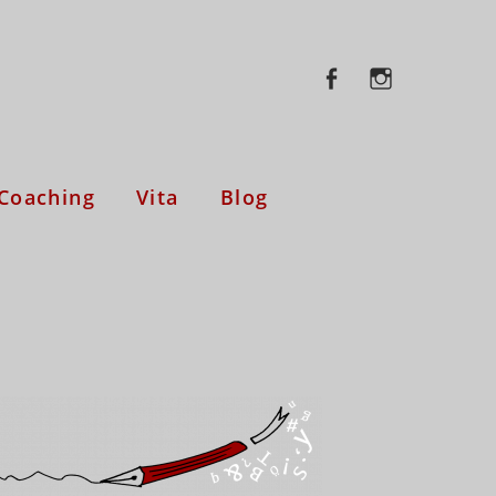
facebook
insta
facebook
instagram
 Coaching
Vita
Blog