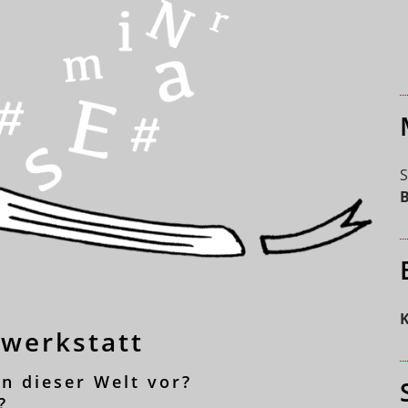
swerkstatt
in dieser Welt vor?
?